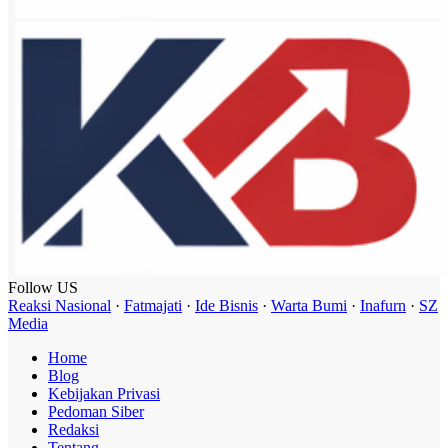
Follow US
Reaksi Nasional
·
Fatmajati
·
Ide Bisnis
·
Warta Bumi
·
Inafurn
·
SZ
Media
Home
Blog
Kebijakan Privasi
Pedoman Siber
Redaksi
Tentang