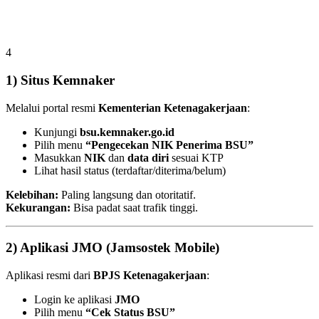
4
1) Situs Kemnaker
Melalui portal resmi
Kementerian Ketenagakerjaan
:
Kunjungi
bsu.kemnaker.go.id
Pilih menu
“Pengecekan NIK Penerima BSU”
Masukkan
NIK
dan
data diri
sesuai KTP
Lihat hasil status (terdaftar/diterima/belum)
Kelebihan:
Paling langsung dan otoritatif.
Kekurangan:
Bisa padat saat trafik tinggi.
2) Aplikasi JMO (Jamsostek Mobile)
Aplikasi resmi dari
BPJS Ketenagakerjaan
:
Login ke aplikasi
JMO
Pilih menu
“Cek Status BSU”