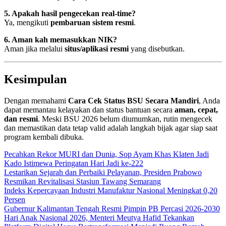
5. Apakah hasil pengecekan real-time?
Ya, mengikuti
pembaruan sistem resmi
.
6. Aman kah memasukkan NIK?
Aman jika melalui
situs/aplikasi resmi
yang disebutkan.
Kesimpulan
Dengan memahami
Cara Cek Status BSU Secara Mandiri
, Anda
dapat memantau kelayakan dan status bantuan secara
aman, cepat,
dan resmi
. Meski BSU 2026 belum diumumkan, rutin mengecek
dan memastikan data tetap valid adalah langkah bijak agar siap saat
program kembali dibuka.
Pecahkan Rekor MURI dan Dunia, Sop Ayam Khas Klaten Jadi
Kado Istimewa Peringatan Hari Jadi ke-222
Lestarikan Sejarah dan Perbaiki Pelayanan, Presiden Prabowo
Resmikan Revitalisasi Stasiun Tawang Semarang
Indeks Kepercayaan Industri Manufaktur Nasional Meningkat 0,20
Persen
Gubernur Kalimantan Tengah Resmi Pimpin PB Percasi 2026-2030
Hari Anak Nasional 2026, Menteri Meutya Hafid Tekankan