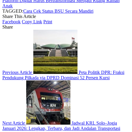
Platform Digital Harus Bertransformasi Menjadi Ruang Ramah
Anak
TAGGED:
Cara Cek Status BSU Secara Mandiri
Share This Article
Facebook
Copy Link
Print
Share
Previous Article
Peta Politik DPR: Fraksi
Pendukung Pilkada via DPRD Dominasi 52 Persen Kursi
Next Article
Jadwal KRL Solo–Jogja
Januari 2026: Lengkap, Terbaru, dan Jadi Andalan Transportasi