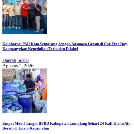
Kolaborasi PMI Kota Semarang dengan Nasmoco Group di Car Free Day,
Kampanyekan Kepedulian Terhadap Difabel
Daerah
Sosial
Agustus 2, 2026
Empat Mobil Tangki BPBD Kabupaten Lumajang Sehari 24 Kali Kirim Air
Bersih di Enam Kecamatan