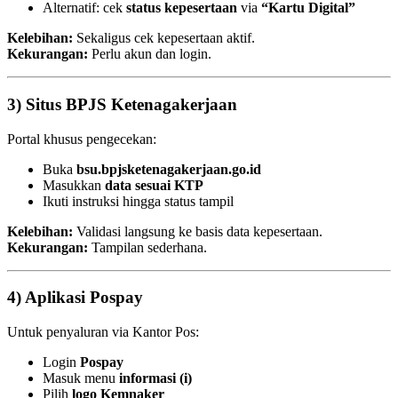
Alternatif: cek
status kepesertaan
via
“Kartu Digital”
Kelebihan:
Sekaligus cek kepesertaan aktif.
Kekurangan:
Perlu akun dan login.
3) Situs BPJS Ketenagakerjaan
Portal khusus pengecekan:
Buka
bsu.bpjsketenagakerjaan.go.id
Masukkan
data sesuai KTP
Ikuti instruksi hingga status tampil
Kelebihan:
Validasi langsung ke basis data kepesertaan.
Kekurangan:
Tampilan sederhana.
4) Aplikasi Pospay
Untuk penyaluran via Kantor Pos:
Login
Pospay
Masuk menu
informasi (i)
Pilih
logo Kemnaker