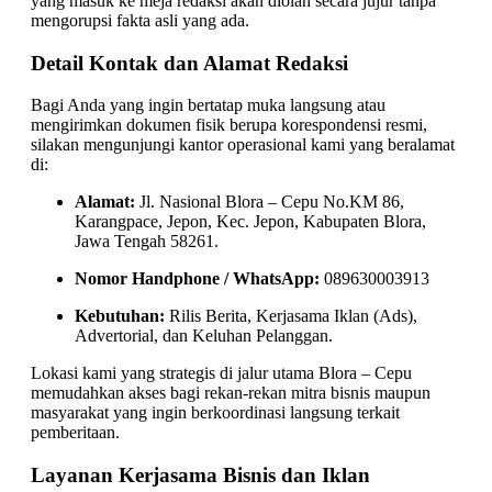
yang masuk ke meja redaksi akan diolah secara jujur tanpa
mengorupsi fakta asli yang ada.
Detail Kontak dan Alamat Redaksi
Bagi Anda yang ingin bertatap muka langsung atau
mengirimkan dokumen fisik berupa korespondensi resmi,
silakan mengunjungi kantor operasional kami yang beralamat
di:
Alamat:
Jl. Nasional Blora – Cepu No.KM 86,
Karangpace, Jepon, Kec. Jepon, Kabupaten Blora,
Jawa Tengah 58261.
Nomor Handphone / WhatsApp:
089630003913
Kebutuhan:
Rilis Berita, Kerjasama Iklan (Ads),
Advertorial, dan Keluhan Pelanggan.
Lokasi kami yang strategis di jalur utama Blora – Cepu
memudahkan akses bagi rekan-rekan mitra bisnis maupun
masyarakat yang ingin berkoordinasi langsung terkait
pemberitaan.
Layanan Kerjasama Bisnis dan Iklan