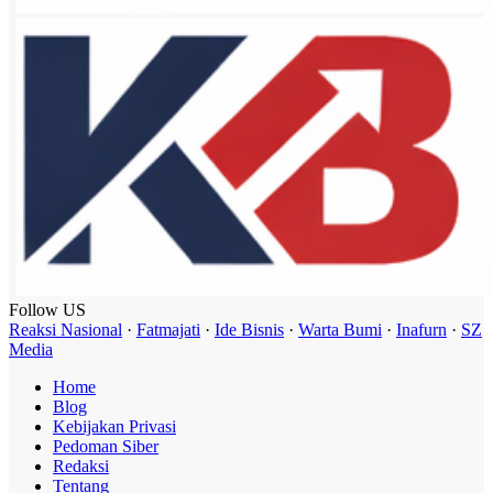
Follow US
Reaksi Nasional
·
Fatmajati
·
Ide Bisnis
·
Warta Bumi
·
Inafurn
·
SZ
Media
Home
Blog
Kebijakan Privasi
Pedoman Siber
Redaksi
Tentang