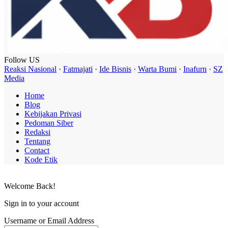
Follow US
Reaksi Nasional
·
Fatmajati
·
Ide Bisnis
·
Warta Bumi
·
Inafurn
·
SZ
Media
Home
Blog
Kebijakan Privasi
Pedoman Siber
Redaksi
Tentang
Contact
Kode Etik
Welcome Back!
Sign in to your account
Username or Email Address