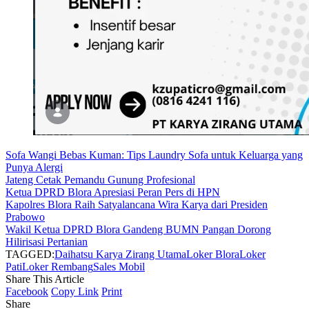
Sofa Wangi Bebas Kuman: Tips Laundry Sofa untuk Keluarga yang
Punya Alergi
Jateng Cetak Pemandu Gunung Profesional
Ketua DPRD Blora Apresiasi Peran Pers di HPN
Kapolres Blora Raih Satyalancana Wira Karya dari Presiden
Prabowo
Wakil Ketua DPRD Blora Gandeng BUMN Pangan Dorong
Hilirisasi Pertanian
TAGGED:
Daihatsu Karya Zirang Utama
Loker Blora
Loker
Pati
Loker Rembang
Sales Mobil
Share This Article
Facebook
Copy Link
Print
Share