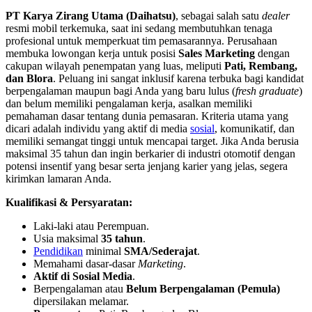
PT Karya Zirang Utama (Daihatsu)
, sebagai salah satu
dealer
resmi mobil terkemuka, saat ini sedang membutuhkan tenaga
profesional untuk memperkuat tim pemasarannya. Perusahaan
membuka lowongan kerja untuk posisi
Sales Marketing
dengan
cakupan wilayah penempatan yang luas, meliputi
Pati, Rembang,
dan Blora
. Peluang ini sangat inklusif karena terbuka bagi kandidat
berpengalaman maupun bagi Anda yang baru lulus (
fresh graduate
)
dan belum memiliki pengalaman kerja, asalkan memiliki
pemahaman dasar tentang dunia pemasaran. Kriteria utama yang
dicari adalah individu yang aktif di media
sosial
, komunikatif, dan
memiliki semangat tinggi untuk mencapai target. Jika Anda berusia
maksimal 35 tahun dan ingin berkarier di industri otomotif dengan
potensi insentif yang besar serta jenjang karier yang jelas, segera
kirimkan lamaran Anda.
Kualifikasi & Persyaratan:
Laki-laki atau Perempuan.
Usia maksimal
35 tahun
.
Pendidikan
minimal
SMA/Sederajat
.
Memahami dasar-dasar
Marketing
.
Aktif di Sosial Media
.
Berpengalaman atau
Belum Berpengalaman (Pemula)
dipersilakan melamar.