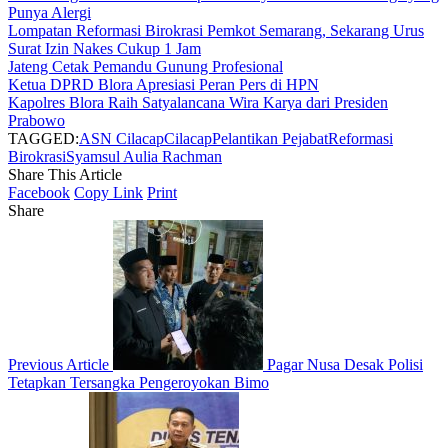
Punya Alergi
Lompatan Reformasi Birokrasi Pemkot Semarang, Sekarang Urus
Surat Izin Nakes Cukup 1 Jam
Jateng Cetak Pemandu Gunung Profesional
Ketua DPRD Blora Apresiasi Peran Pers di HPN
Kapolres Blora Raih Satyalancana Wira Karya dari Presiden
Prabowo
TAGGED:
ASN Cilacap
Cilacap
Pelantikan Pejabat
Reformasi
Birokrasi
Syamsul Aulia Rachman
Share This Article
Facebook
Copy Link
Print
Share
Previous Article
Pagar Nusa Desak Polisi
Tetapkan Tersangka Pengeroyokan Bimo