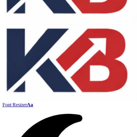
Font Resizer
Aa