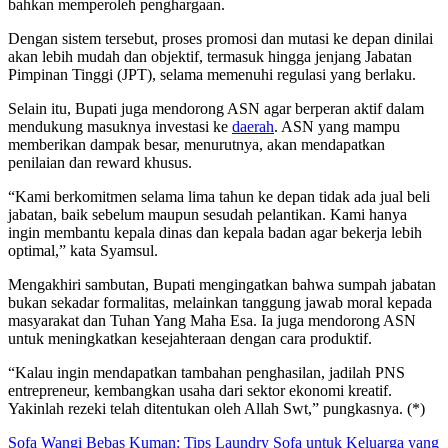
bahkan memperoleh penghargaan.
Dengan sistem tersebut, proses promosi dan mutasi ke depan dinilai
akan lebih mudah dan objektif, termasuk hingga jenjang Jabatan
Pimpinan Tinggi (JPT), selama memenuhi regulasi yang berlaku.
Selain itu, Bupati juga mendorong ASN agar berperan aktif dalam
mendukung masuknya investasi ke
daerah
. ASN yang mampu
memberikan dampak besar, menurutnya, akan mendapatkan
penilaian dan reward khusus.
“Kami berkomitmen selama lima tahun ke depan tidak ada jual beli
jabatan, baik sebelum maupun sesudah pelantikan. Kami hanya
ingin membantu kepala dinas dan kepala badan agar bekerja lebih
optimal,” kata Syamsul.
Mengakhiri sambutan, Bupati mengingatkan bahwa sumpah jabatan
bukan sekadar formalitas, melainkan tanggung jawab moral kepada
masyarakat dan Tuhan Yang Maha Esa. Ia juga mendorong ASN
untuk meningkatkan kesejahteraan dengan cara produktif.
“Kalau ingin mendapatkan tambahan penghasilan, jadilah PNS
entrepreneur, kembangkan usaha dari sektor ekonomi kreatif.
Yakinlah rezeki telah ditentukan oleh Allah Swt,” pungkasnya. (*)
Sofa Wangi Bebas Kuman: Tips Laundry Sofa untuk Keluarga yang