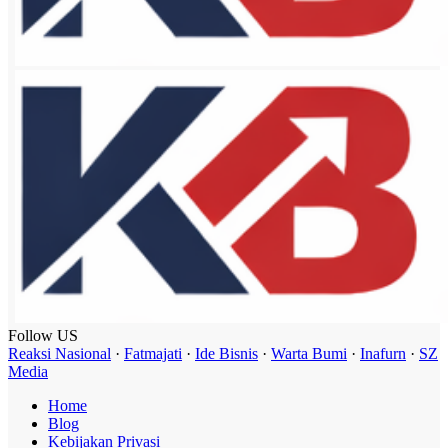
Follow US
Reaksi Nasional
·
Fatmajati
·
Ide Bisnis
·
Warta Bumi
·
Inafurn
·
SZ
Media
Home
Blog
Kebijakan Privasi