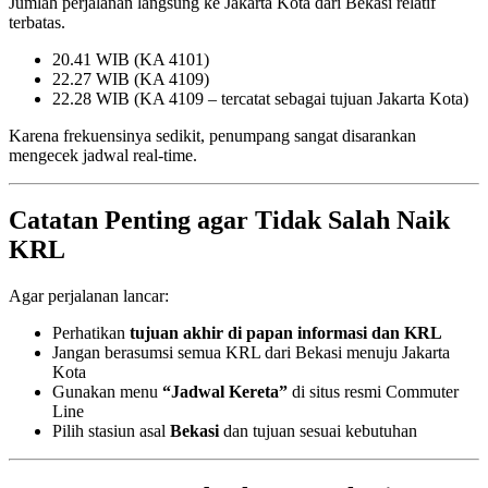
Jumlah perjalanan langsung ke Jakarta Kota dari Bekasi relatif
terbatas.
20.41 WIB (KA 4101)
22.27 WIB (KA 4109)
22.28 WIB (KA 4109 – tercatat sebagai tujuan Jakarta Kota)
Karena frekuensinya sedikit, penumpang sangat disarankan
mengecek jadwal real-time.
Catatan Penting agar Tidak Salah Naik
KRL
Agar perjalanan lancar:
Perhatikan
tujuan akhir di papan informasi dan KRL
Jangan berasumsi semua KRL dari Bekasi menuju Jakarta
Kota
Gunakan menu
“Jadwal Kereta”
di situs resmi Commuter
Line
Pilih stasiun asal
Bekasi
dan tujuan sesuai kebutuhan