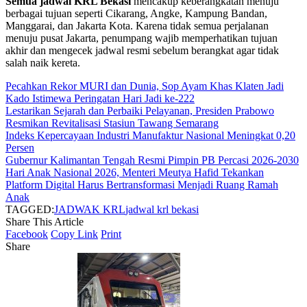
Semua jadwal KRL Bekasi
mencakup keberangkatan menuju
berbagai tujuan seperti Cikarang, Angke, Kampung Bandan,
Manggarai, dan Jakarta Kota. Karena tidak semua perjalanan
menuju pusat Jakarta, penumpang wajib memperhatikan tujuan
akhir dan mengecek jadwal resmi sebelum berangkat agar tidak
salah naik kereta.
Pecahkan Rekor MURI dan Dunia, Sop Ayam Khas Klaten Jadi
Kado Istimewa Peringatan Hari Jadi ke-222
Lestarikan Sejarah dan Perbaiki Pelayanan, Presiden Prabowo
Resmikan Revitalisasi Stasiun Tawang Semarang
Indeks Kepercayaan Industri Manufaktur Nasional Meningkat 0,20
Persen
Gubernur Kalimantan Tengah Resmi Pimpin PB Percasi 2026-2030
Hari Anak Nasional 2026, Menteri Meutya Hafid Tekankan
Platform Digital Harus Bertransformasi Menjadi Ruang Ramah
Anak
TAGGED:
JADWAK KRL
jadwal krl bekasi
Share This Article
Facebook
Copy Link
Print
Share