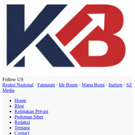
Follow US
Reaksi Nasional
·
Fatmajati
·
Ide Bisnis
·
Warta Bumi
·
Inafurn
·
SZ
Media
Home
Blog
Kebijakan Privasi
Pedoman Siber
Redaksi
Tentang
Contact