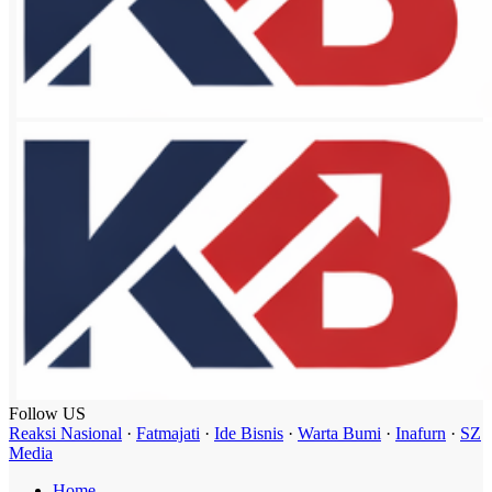
Follow US
Reaksi Nasional
·
Fatmajati
·
Ide Bisnis
·
Warta Bumi
·
Inafurn
·
SZ
Media
Home