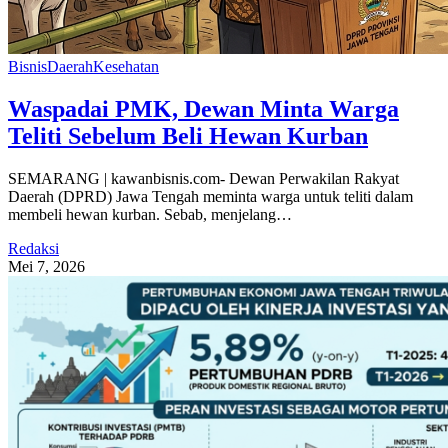
Bisnis
Daerah
Kesehatan
Waspadai PMK, Dewan Minta Warga
Teliti Sebelum Beli Hewan Kurban
SEMARANG | kawanbisnis.com- Dewan Perwakilan Rakyat
Daerah (DPRD) Jawa Tengah meminta warga untuk teliti dalam
membeli hewan kurban. Sebab, menjelang…
Redaksi
Mei 7, 2026