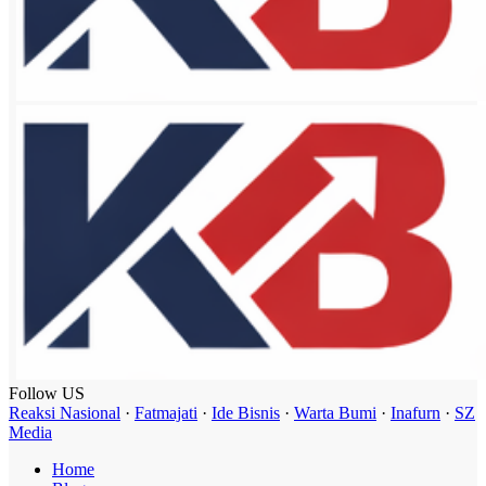
Follow US
Reaksi Nasional
·
Fatmajati
·
Ide Bisnis
·
Warta Bumi
·
Inafurn
·
SZ
Media
Home